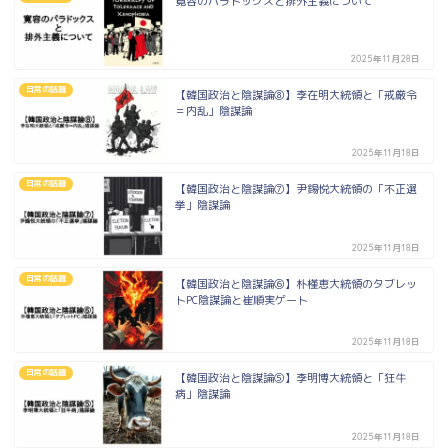
寛容のパラドックスと排外主義について
2025年11月28日
日常の話題
【韓国政治と陰謀論⑧】李在明大統領と「戒厳令
＝内乱」陰謀論
2025年11月18日
日常の話題
【韓国政治と陰謀論⑦】尹錫悦大統領の「不正選
挙」陰謀論
2025年11月18日
日常の話題
【韓国政治と陰謀論⑥】朴槿恵大統領のタブレッ
トPC陰謀論と崔順実ゲート
2025年11月18日
日常の話題
【韓国政治と陰謀論⑤】李明博大統領と「狂牛
病」陰謀論
2025年11月18日