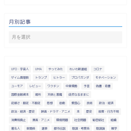
月別記事
UFO・宇宙人
UMA
やってみた
れいわ新選組
コロナ
ザイム真理教
トランプ
ヒトラー
プロパガンダ
モチベーション
ユーモア
レビュー
ワクチン
中東情勢
予言
偽書・奇書
国際金融資本
場所
天使と悪魔
徒然なるままに
従順さ・服従・不服従
思想
悲劇
愛国心
技術
政治・経済
政治・経済・歴史
映画・ドラマ・アニメ
本
歴史
殺害・行方不明
消費税廃止
漫画・アニメ
環境問題
社会問題
秘密結社
組織
著名人
車関係
選挙
都市伝説
陰謀・考察系
陰謀論
雑学