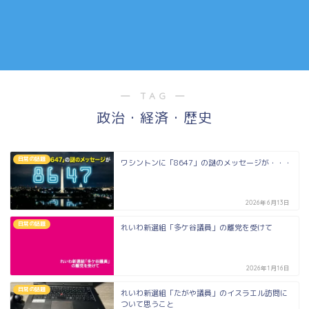
― TAG ―
政治・経済・歴史
日常の話題
ワシントンに「8647」の謎のメッセージが・・・
2026年6月13日
日常の話題
れいわ新選組「多ケ谷議員」の離党を受けて
2026年1月16日
日常の話題
れいわ新選組「たがや議員」のイスラエル訪問に
ついて思うこと