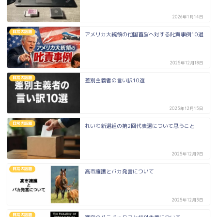
2026年1月14日
日常の話題
アメリカ大統領の他国首脳へ対する叱責事例10選
2025年12月18日
日常の話題
差別主義者の言い訳10選
2025年12月15日
日常の話題
れいわ新選組の第2回代表選について思うこと
2025年12月9日
日常の話題
高市擁護とバカ発言について
2025年12月3日
日常の話題