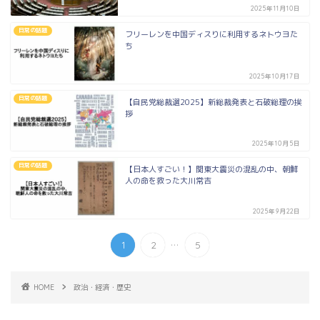
2025年11月10日
日常の話題
フリーレンを中国ディスりに利用するネトウヨた
ち
2025年10月17日
日常の話題
【自民党総裁選2025】新総裁発表と石破総理の挨
拶
2025年10月5日
日常の話題
【日本人すごい！】関東大震災の混乱の中、朝鮮
人の命を救った大川常吉
2025年9月22日
...
1
2
5
HOME
政治・経済・歴史