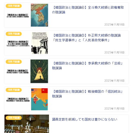
日常の話題
【韓国政治と陰謀論④】全斗煥大統領と政権奪取
の陰謀論
2025年11月18日
日常の話題
【韓国政治と陰謀論③】朴正煕大統領の陰謀論
「民生学連事件」と「人民革命党事件」
2025年11月18日
日常の話題
【韓国政治と陰謀論②】李承晩大統領の「法殺」
陰謀論
2025年11月18日
日常の話題
【韓国政治と陰謀論①】戦後韓国の「信託統治」
陰謀論
2025年11月18日
日常の話題
議員定数を削減しても国民は豊かにならない