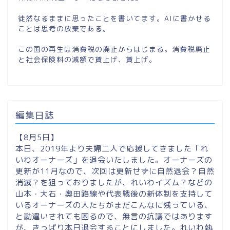
徒然なるままに思ったことを書いてます。AIに書かせる
ことは思考の放棄である。
この国の再生は消費税の廃止からはじまる。消費税廃止
と社会保険料の減額で賃上げ、賃上げ。
編集日誌
【8月5日】
本日、2019年より夫婦二人で応援してきました「れ
いわオーナーズ」を退会いたしました。オーナーズの
更新が11月なので、次回は更新せずに自然退会？自然
消滅？を狙っておりましたが、れいわイズム？などの
山本・大石・奥田路線や代表戦後の新体制を支持して
いるオーナーズの人たちがまだこんなに残っている、
と勘違いされても困るので、無言の抗議ではあります
が、きっぱり本日退会することにしました。れいわ執