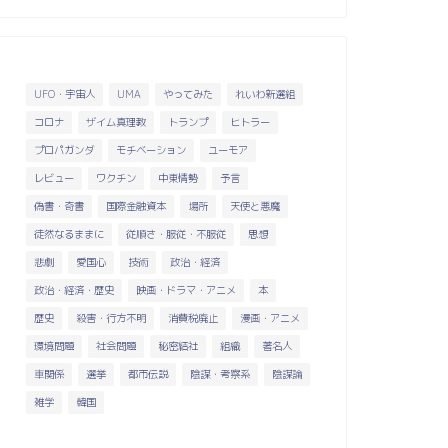
UFO・宇宙人
UMA
やってみた
れいわ新選組
コロナ
ザイム真理教
トランプ
ヒトラー
プロパガンダ
モチベーション
ユーモア
レビュー
ワクチン
中東情勢
予言
常の話題
日常の話題
偽書・奇書
国際金融資本
場所
天使と悪魔
徒然なるままに
従順さ・服従・不服従
思想
悲劇
愛国心
技術
政治・経済
政治・経済・歴史
映画・ドラマ・アニメ
本
歴史
殺害・行方不明
消費税廃止
漫画・アニメ
務省と増税と天下り
共通善の敵は消費税
環境問題
社会問題
秘密結社
組織
著名人
車関係
選挙
都市伝説
陰謀・考察系
陰謀論
2025年4月18日
2025年3月12
雑学
韓国