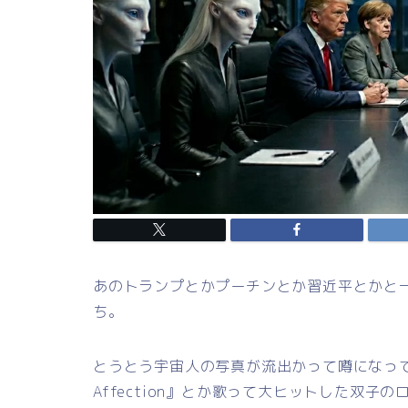
あのトランプとかプーチンとか習近平とかと
ち。
とうとう宇宙人の写真が流出かって噂になって
Affection』とか歌って大ヒットした双