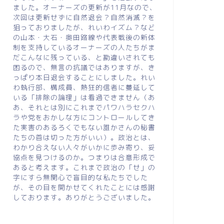
ました。オーナーズの更新が11月なので、
次回は更新せずに自然退会？自然消滅？を
狙っておりましたが、れいわイズム？など
の山本・大石・奥田路線や代表戦後の新体
制を支持しているオーナーズの人たちがま
だこんなに残っている、と勘違いされても
困るので、無言の抗議ではありますが、き
っぱり本日退会することにしました。れい
わ執行部、構成員、熱狂的信者に蔓延して
いる「排除の論理」は看過できません（あ
あ、それとは別にこれまでパワハラセクハ
ラや党をおかしな方にコントロールしてき
た実害のあるろくでもない誰かさんの秘書
たちの首は切った方がいい）。政治とは、
わかり合えない人々がいかに歩み寄り、妥
協点を見つけるのか。つまりは合意形成で
あると考えます。これまで政治の「せ」の
字にすら無関心で盲目的な私たちでした
が、その目を開かせてくれたことには感謝
しております。ありがとうございました。