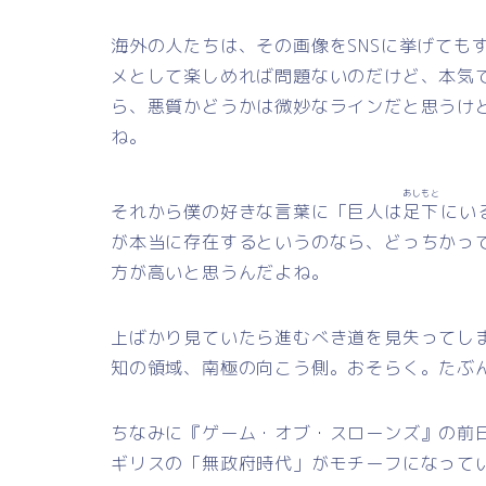
海外の人たちは、その画像をSNSに挙げても
メとして楽しめれば問題ないのだけど、本気
ら、悪質かどうかは微妙なラインだと思うけ
ね。
あしもと
それから僕の好きな言葉に「巨人は
足下
にい
が本当に存在するというのなら、どっちかっ
方が高いと思うんだよね。
上ばかり見ていたら進むべき道を見失ってし
知の領域、南極の向こう側。おそらく。たぶ
ちなみに『ゲーム・オブ・スローンズ』の前
ギリスの「無政府時代」がモチーフになって