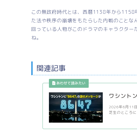
この無政府時代とは、西暦1138年から11
た法や秩序の崩壊をもたらした内戦のことな
回っている人物がこのドラマのキャラクター
ね。
関連記事
ワシントン
2026年6月
芝生のところに