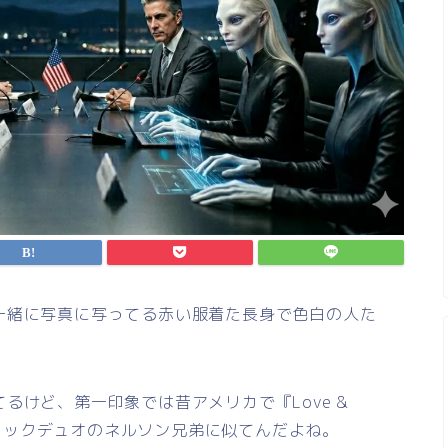
一緒に写真に写ってる赤い服着た長身で色白の人た
るけど、第一印象では昔アメリカで『Love &
子のロックデュオのネルソン兄弟に似てんだよね。