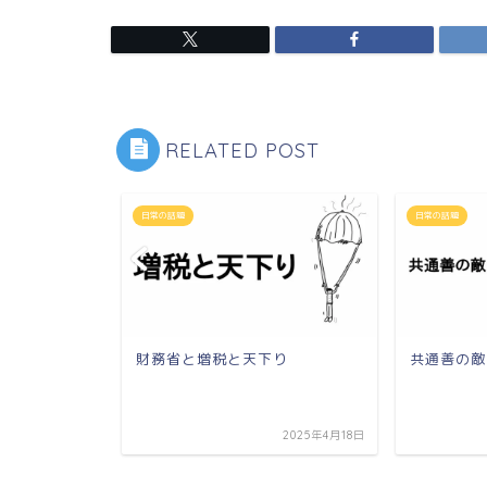
RELATED POST
日常の話題
日常の話題
財務省と増税と天下り
共通善の敵
】見る毒薬
考察
2025年4月18日
2020年1月15日