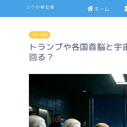
コウの雑記帳
ホーム
日常の話題
トランプや各国首脳と宇
回る？