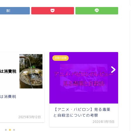
日常の話題
日
は消費税
財
【アニメ・バビロン】見る毒薬
と自殺法についての考察
2025年3月12日
2020年1月15日