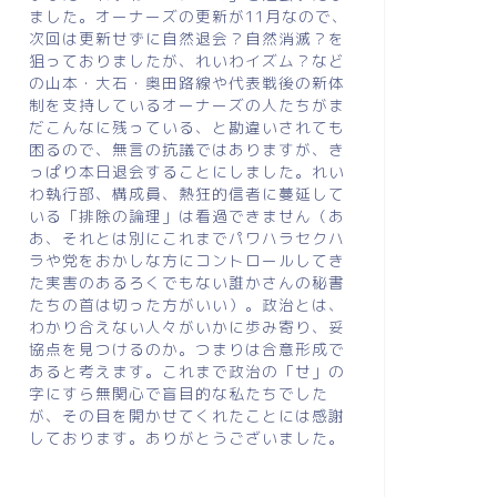
ました。オーナーズの更新が11月なので、
次回は更新せずに自然退会？自然消滅？を
狙っておりましたが、れいわイズム？など
の山本・大石・奥田路線や代表戦後の新体
制を支持しているオーナーズの人たちがま
だこんなに残っている、と勘違いされても
困るので、無言の抗議ではありますが、き
っぱり本日退会することにしました。れい
わ執行部、構成員、熱狂的信者に蔓延して
いる「排除の論理」は看過できません（あ
あ、それとは別にこれまでパワハラセクハ
ラや党をおかしな方にコントロールしてき
た実害のあるろくでもない誰かさんの秘書
たちの首は切った方がいい）。政治とは、
わかり合えない人々がいかに歩み寄り、妥
協点を見つけるのか。つまりは合意形成で
あると考えます。これまで政治の「せ」の
字にすら無関心で盲目的な私たちでした
が、その目を開かせてくれたことには感謝
しております。ありがとうございました。