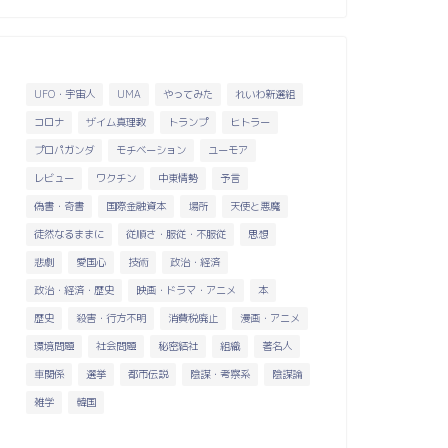
UFO・宇宙人
UMA
やってみた
れいわ新選組
コロナ
ザイム真理教
トランプ
ヒトラー
プロパガンダ
モチベーション
ユーモア
レビュー
ワクチン
中東情勢
予言
偽書・奇書
国際金融資本
場所
天使と悪魔
徒然なるままに
従順さ・服従・不服従
思想
悲劇
愛国心
技術
政治・経済
政治・経済・歴史
映画・ドラマ・アニメ
本
歴史
殺害・行方不明
消費税廃止
漫画・アニメ
環境問題
社会問題
秘密結社
組織
著名人
車関係
選挙
都市伝説
陰謀・考察系
陰謀論
雑学
韓国