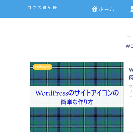
コウの雑記帳
ホーム
―
wo
日常の話題
ブ
サ