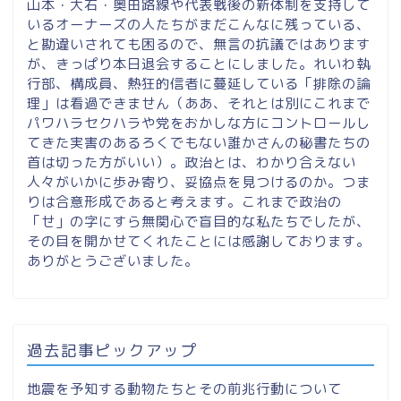
山本・大石・奥田路線や代表戦後の新体制を支持して
いるオーナーズの人たちがまだこんなに残っている、
と勘違いされても困るので、無言の抗議ではあります
が、きっぱり本日退会することにしました。れいわ執
行部、構成員、熱狂的信者に蔓延している「排除の論
理」は看過できません（ああ、それとは別にこれまで
パワハラセクハラや党をおかしな方にコントロールし
てきた実害のあるろくでもない誰かさんの秘書たちの
首は切った方がいい）。政治とは、わかり合えない
人々がいかに歩み寄り、妥協点を見つけるのか。つま
りは合意形成であると考えます。これまで政治の
「せ」の字にすら無関心で盲目的な私たちでしたが、
その目を開かせてくれたことには感謝しております。
ありがとうございました。
過去記事ピックアップ
地震を予知する動物たちとその前兆行動について