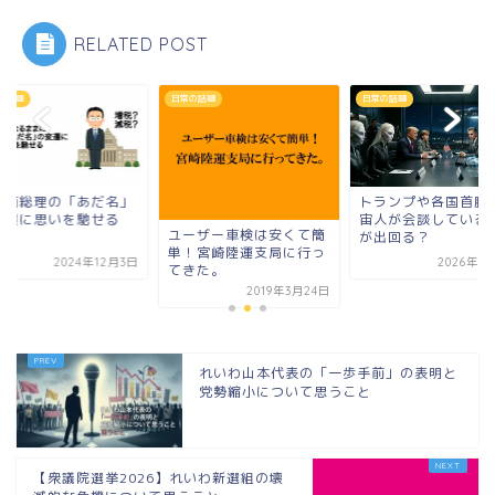
RELATED POST
の話題
日常の話題
日常の話題
田前総理の「あだ名」
トランプや各国首脳
変遷に思いを馳せる
宙人が会談している
ユーザー車検は安くて簡
が出回る？
単！宮崎陸運支局に行っ
2024年12月3日
2026年6
てきた。
2019年3月24日
れいわ山本代表の「一歩手前」の表明と
党勢縮小について思うこと
【衆議院選挙2026】れいわ新選組の壊