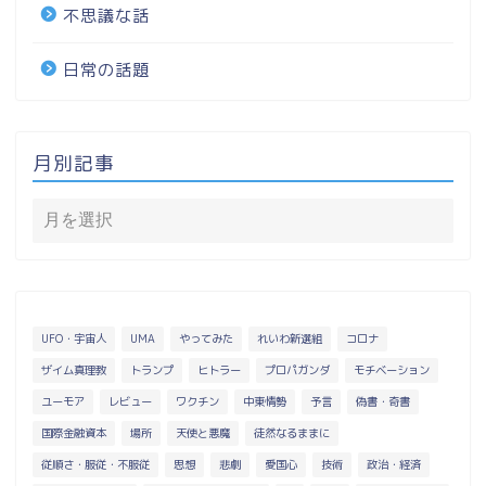
不思議な話
日常の話題
月別記事
UFO・宇宙人
UMA
やってみた
れいわ新選組
コロナ
ザイム真理教
トランプ
ヒトラー
プロパガンダ
モチベーション
ユーモア
レビュー
ワクチン
中東情勢
予言
偽書・奇書
国際金融資本
場所
天使と悪魔
徒然なるままに
従順さ・服従・不服従
思想
悲劇
愛国心
技術
政治・経済