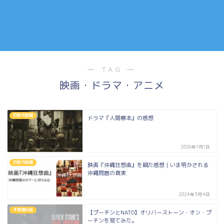
― TAG ―
映画・ドラマ・アニメ
日常の話題
ドラマ『人間標本』の感想
2026年1月1日
日常の話題
映画『沖縄狂想曲』を観た感想｜いま明かされる
沖縄問題の真実
2024年3月4日
不思議な話
【プーチンとNATO】オリバーストーン・オン・プ
ーチンを見てみた。