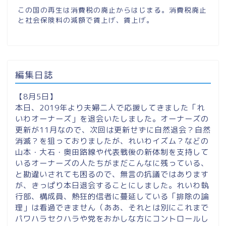
この国の再生は消費税の廃止からはじまる。消費税廃止
と社会保険料の減額で賃上げ、賃上げ。
編集日誌
【8月5日】
本日、2019年より夫婦二人で応援してきました「れ
いわオーナーズ」を退会いたしました。オーナーズの
更新が11月なので、次回は更新せずに自然退会？自然
消滅？を狙っておりましたが、れいわイズム？などの
山本・大石・奥田路線や代表戦後の新体制を支持して
いるオーナーズの人たちがまだこんなに残っている、
と勘違いされても困るので、無言の抗議ではあります
が、きっぱり本日退会することにしました。れいわ執
行部、構成員、熱狂的信者に蔓延している「排除の論
理」は看過できません（ああ、それとは別にこれまで
パワハラセクハラや党をおかしな方にコントロールし