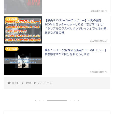
2022年5月4日
日常の話題
【映画LUCYルーシーのレビュー】人間の脳を
100％リミッターカットしたら「まどマギ」な
「シリアルエクスペリメンツレイン」でもはや概
念でござるの巻
2020年6月12日
日常の話題
映画 リアル～完全なる首長竜の日～のレビュー｜
罪悪感はやがて自分を殺そうとする
2020年3月12日
HOME
映画・ドラマ・アニメ