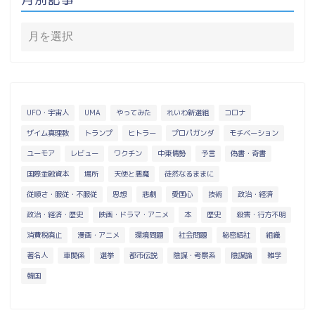
UFO・宇宙人
UMA
やってみた
れいわ新選組
コロナ
ザイム真理教
トランプ
ヒトラー
プロパガンダ
モチベーション
ユーモア
レビュー
ワクチン
中東情勢
予言
偽書・奇書
国際金融資本
場所
天使と悪魔
徒然なるままに
従順さ・服従・不服従
思想
悲劇
愛国心
技術
政治・経済
政治・経済・歴史
映画・ドラマ・アニメ
本
歴史
殺害・行方不明
消費税廃止
漫画・アニメ
環境問題
社会問題
秘密結社
組織
著名人
車関係
選挙
都市伝説
陰謀・考察系
陰謀論
雑学
韓国