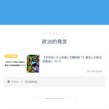
― TAG ―
政治的発言
日常の話題
【宇多田ヒカル新曲に夫婦別姓？】著名人の政治
的発言について
2025年5月9日
HOME
政治的発言