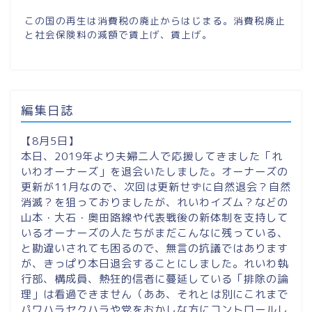
この国の再生は消費税の廃止からはじまる。消費税廃止
と社会保険料の減額で賃上げ、賃上げ。
編集日誌
【8月5日】
本日、2019年より夫婦二人で応援してきました「れ
いわオーナーズ」を退会いたしました。オーナーズの
更新が11月なので、次回は更新せずに自然退会？自然
消滅？を狙っておりましたが、れいわイズム？などの
山本・大石・奥田路線や代表戦後の新体制を支持して
いるオーナーズの人たちがまだこんなに残っている、
と勘違いされても困るので、無言の抗議ではあります
が、きっぱり本日退会することにしました。れいわ執
行部、構成員、熱狂的信者に蔓延している「排除の論
理」は看過できません（ああ、それとは別にこれまで
パワハラセクハラや党をおかしな方にコントロールし