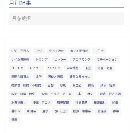
月別記事
UFO・宇宙人
UMA
やってみた
れいわ新選組
コロナ
ザイム真理教
トランプ
ヒトラー
プロパガンダ
モチベーション
ユーモア
レビュー
ワクチン
中東情勢
予言
偽書・奇書
国際金融資本
場所
天使と悪魔
徒然なるままに
従順さ・服従・不服従
思想
悲劇
愛国心
技術
政治・経済
政治・経済・歴史
映画・ドラマ・アニメ
本
歴史
殺害・行方不明
消費税廃止
漫画・アニメ
環境問題
社会問題
秘密結社
組織
著名人
車関係
選挙
都市伝説
陰謀・考察系
陰謀論
雑学
韓国