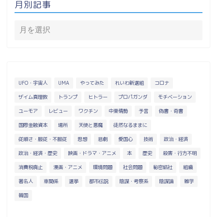
月別記事
UFO・宇宙人
UMA
やってみた
れいわ新選組
コロナ
ザイム真理教
トランプ
ヒトラー
プロパガンダ
モチベーション
ユーモア
レビュー
ワクチン
中東情勢
予言
偽書・奇書
国際金融資本
場所
天使と悪魔
徒然なるままに
従順さ・服従・不服従
思想
悲劇
愛国心
技術
政治・経済
政治・経済・歴史
映画・ドラマ・アニメ
本
歴史
殺害・行方不明
消費税廃止
漫画・アニメ
環境問題
社会問題
秘密結社
組織
著名人
車関係
選挙
都市伝説
陰謀・考察系
陰謀論
雑学
韓国