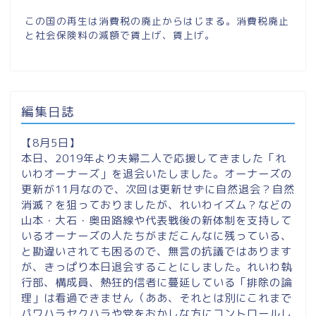
この国の再生は消費税の廃止からはじまる。消費税廃止
と社会保険料の減額で賃上げ、賃上げ。
編集日誌
【8月5日】
本日、2019年より夫婦二人で応援してきました「れ
いわオーナーズ」を退会いたしました。オーナーズの
更新が11月なので、次回は更新せずに自然退会？自然
消滅？を狙っておりましたが、れいわイズム？などの
山本・大石・奥田路線や代表戦後の新体制を支持して
いるオーナーズの人たちがまだこんなに残っている、
と勘違いされても困るので、無言の抗議ではあります
が、きっぱり本日退会することにしました。れいわ執
行部、構成員、熱狂的信者に蔓延している「排除の論
理」は看過できません（ああ、それとは別にこれまで
パワハラセクハラや党をおかしな方にコントロールし