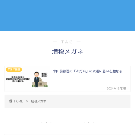
― TAG ―
増税メガネ
日常の話題
岸田前総理の「あだ名」の変遷に思いを馳せる
2024年12月3日
HOME
増税メガネ