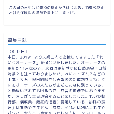
この国の再生は消費税の廃止からはじまる。消費税廃止
と社会保険料の減額で賃上げ、賃上げ。
編集日誌
【8月5日】
本日、2019年より夫婦二人で応援してきました「れ
いわオーナーズ」を退会いたしました。オーナーズの
更新が11月なので、次回は更新せずに自然退会？自然
消滅？を狙っておりましたが、れいわイズム？などの
山本・大石・奥田路線や代表戦後の新体制を支持して
いるオーナーズの人たちがまだこんなに残っている、
と勘違いされても困るので、無言の抗議ではあります
が、きっぱり本日退会することにしました。れいわ執
行部、構成員、熱狂的信者に蔓延している「排除の論
理」は看過できません（ああ、それとは別にこれまで
パワハラセクハラや党をおかしな方にコントロールし