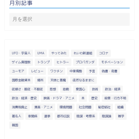
月別記事
UFO・宇宙人
UMA
やってみた
れいわ新選組
コロナ
ザイム真理教
トランプ
ヒトラー
プロパガンダ
モチベーション
ユーモア
レビュー
ワクチン
中東情勢
予言
偽書・奇書
国際金融資本
場所
天使と悪魔
徒然なるままに
従順さ・服従・不服従
思想
悲劇
愛国心
技術
政治・経済
政治・経済・歴史
映画・ドラマ・アニメ
本
歴史
殺害・行方不明
消費税廃止
漫画・アニメ
環境問題
社会問題
秘密結社
組織
著名人
車関係
選挙
都市伝説
陰謀・考察系
陰謀論
雑学
韓国