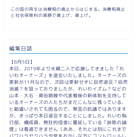
この国の再生は消費税の廃止からはじまる。消費税廃止
と社会保険料の減額で賃上げ、賃上げ。
編集日誌
【8月5日】
本日、2019年より夫婦二人で応援してきました「れ
いわオーナーズ」を退会いたしました。オーナーズの
更新が11月なので、次回は更新せずに自然退会？自然
消滅？を狙っておりましたが、れいわイズム？などの
山本・大石・奥田路線や代表戦後の新体制を支持して
いるオーナーズの人たちがまだこんなに残っている、
と勘違いされても困るので、無言の抗議ではあります
が、きっぱり本日退会することにしました。れいわ執
行部、構成員、熱狂的信者に蔓延している「排除の論
理」は看過できません（ああ、それとは別にこれまで
パワハラセクハラや党をおかしな方にコントロールし