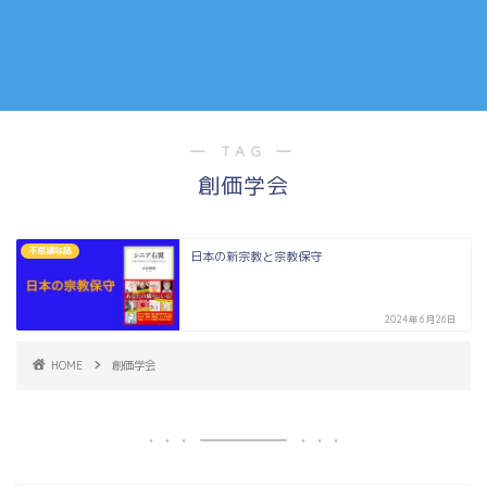
― TAG ―
創価学会
不思議な話
日本の新宗教と宗教保守
2024年6月26日
HOME
創価学会