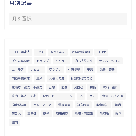
月別記事
UFO・宇宙人
UMA
やってみた
れいわ新選組
コロナ
ザイム真理教
トランプ
ヒトラー
プロパガンダ
モチベーション
ユーモア
レビュー
ワクチン
中東情勢
予言
偽書・奇書
国際金融資本
場所
天使と悪魔
徒然なるままに
従順さ・服従・不服従
思想
悲劇
愛国心
技術
政治・経済
政治・経済・歴史
映画・ドラマ・アニメ
本
歴史
殺害・行方不明
消費税廃止
漫画・アニメ
環境問題
社会問題
秘密結社
組織
著名人
車関係
選挙
都市伝説
陰謀・考察系
陰謀論
雑学
韓国